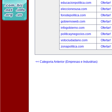
educacionpolitica.com
Ofertar!
eleccionesusa.com
Ofertar!
forodepolitica.com
Ofertar!
gobiernoweb.com
Ofertar!
infogobierno.com
Ofertar!
politicaynegocios.com
Ofertar!
votociudadano.com
Ofertar!
zonapolitica.com
Ofertar!
<< Categoria Anterior (Empresas e Industrias)