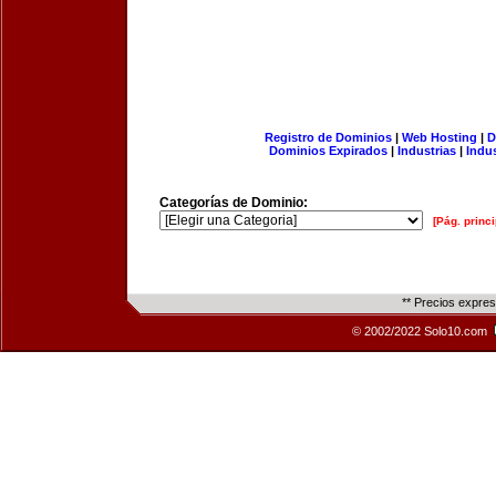
Registro de Dominios
|
Web Hosting
|
D
Dominios Expirados
|
Industrias
|
Indu
Categorías de Dominio:
[Pág. princi
** Precios expre
© 2002/2022 Solo10.com